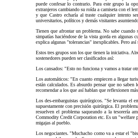
puede confesar lo contrario. Para este grupo la op
extranjeros cambiando su roída a camiseta con el le
y que Castro echaría al traste cualquier intento s
universitarios, políticos y demás visitantes asumiend
Tienen que afrontar un problema. No sabe cuando 
simpatías haciéndose de la vista gorda en algunas cu
explica algunas "tolerancias" inexplicables. Pero así 
Estos tres grupos son los que tienen la iniciativa. Al
sostenedores pueden ser clasificados así:
Los cansados: "Esto no funciona y vamos a tratar otr
Los automáticos: "En cuanto empiecen a llegar turis
están calculados. Es absurdo pensar que no saben l
recomendar a los que así hablan que reflexionen más
Los des-embarguistas quirúrgicos. "Se levanta el 
supuestamente con precisión quirúrgica. El problema
resuelven el problema saqueando a la tesorería am
Commodity Credit Corporation etc. Es un "welfare pr
migajas al pueblo.
Los negociantes. "Muchacho como va a estar el "bisne