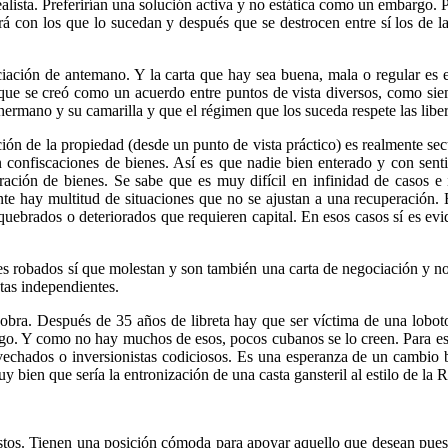
lista. Preferirían una solución activa y no estática como un embargo. 
á con los que lo sucedan y después que se destrocen entre sí los de la 
ciación de antemano. Y la carta que hay sea buena, mala o regular es
ue se creó como un acuerdo entre puntos de vista diversos, como sie
hermano y su camarilla y que el régimen que los suceda respete las libert
ón de la propiedad (desde un punto de vista práctico) es realmente sec
 confiscaciones de bienes. Así es que nadie bien enterado y con sen
ración de bienes. Se sabe que es muy difícil en infinidad de casos e
nte hay multitud de situaciones que no se ajustan a una recuperación. 
uebrados o deteriorados que requieren capital. En esos casos sí es evi
nes robados sí que molestan y son también una carta de negociación y n
tas independientes.
obra. Después de 35 años de libreta hay que ser víctima de una lobot
rgo. Y como no hay muchos de esos, pocos cubanos se lo creen. Para es
vechados o inversionistas codiciosos. Es una esperanza de un cambio
bien que sería la entronización de una casta gansteril al estilo de la R
tos. Tienen una posición cómoda para apoyar aquello que desean pues 