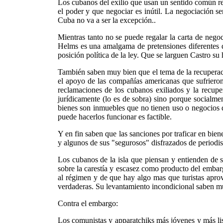
Los cubanos del exilio que usan un sentido común rea
el poder y que negociar es inútil. La negociación ser
Cuba no va a ser la excepción..
Mientras tanto no se puede regalar la carta de nego
Helms es una amalgama de pretensiones diferentes q
posición política de la ley. Que se larguen Castro su 
También saben muy bien que el tema de la recuperaci
el apoyo de las compañías americanas que sufrieron
reclamaciones de los cubanos exiliados y la recupe
jurídicamente (lo es de sobra) sino porque socialme
bienes son inmuebles que no tienen uso o negocios q
puede hacerlos funcionar es factible.
Y en fin saben que las sanciones por traficar en bie
y algunos de sus "segurosos" disfrazados de periodis
Los cubanos de la isla que piensan y entienden de s
sobre la carestía y escasez como producto del emba
al régimen y de que hay algo mas que turistas apro
verdaderas. Su levantamiento incondicional saben muy 
Contra el embargo:
Los comunistas y apparatchiks más jóvenes y más lis