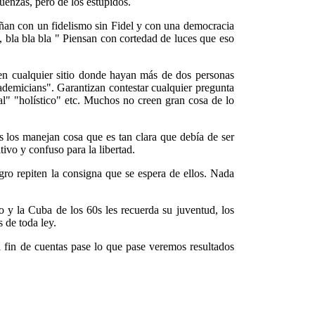
üenzas, pero de los estúpidos.
eñan con un fidelismo sin Fidel y con una democracia
, bla bla bla " Piensan con cortedad de luces que eso
 en cualquier sitio donde hayan más de dos personas
ademicians". Garantizan contestar cualquier pregunta
l" "holístico" etc. Muchos no creen gran cosa de lo
 los manejan cosa que es tan clara que debía de ser
ivo y confuso para la libertad.
gro repiten la consigna que se espera de ellos. Nada
o y la Cuba de los 60s les recuerda su juventud, los
 de toda ley.
a fin de cuentas pase lo que pase veremos resultados