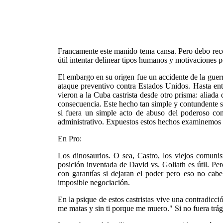
Francamente este manido tema cansa. Pero debo recon
útil intentar delinear tipos humanos y motivaciones 
El embargo en su origen fue un accidente de la guerra
ataque preventivo contra Estados Unidos. Hasta en
vieron a la Cuba castrista desde otro prisma: aliada
consecuencia. Este hecho tan simple y contundente s
si fuera un simple acto de abuso del poderoso con
administrativo. Expuestos estos hechos examinemos 
En Pro:
Los dinosaurios. O sea, Castro, los viejos comun
posición inventada de David vs. Goliath es útil. Per
con garantías si dejaran el poder pero eso no cab
imposible negociación.
En la psique de estos castristas vive una contradicci
me matas y sin ti porque me muero." Si no fuera trági