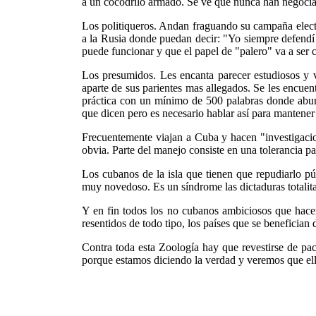
a un cocodrilo armado. Se ve que nunca han negociad
Los politiqueros. Andan fraguando su campaña electo
a la Rusia donde puedan decir: "Yo siempre defendí l
puede funcionar y que el papel de "palero" va a ser
Los presumidos. Les encanta parecer estudiosos y v
aparte de sus parientes mas allegados. Se les encue
práctica con un mínimo de 500 palabras donde abund
que dicen pero es necesario hablar así para mantener
Frecuentemente viajan a Cuba y hacen "investigacio
obvia. Parte del manejo consiste en una tolerancia pa
Los cubanos de la isla que tienen que repudiarlo pú
muy novedoso. Es un síndrome las dictaduras totalit
Y en fin todos los no cubanos ambiciosos que hacen 
resentidos de todo tipo, los países que se beneficia
Contra toda esta Zoología hay que revestirse de pac
porque estamos diciendo la verdad y veremos que ella