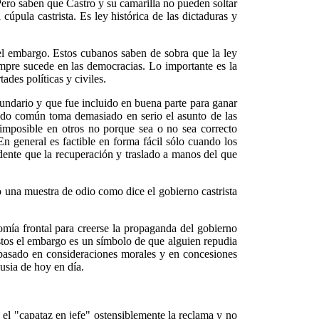
Pero saben que Castro y su camarilla no pueden soltar
cúpula castrista. Es ley histórica de las dictaduras y
 el embargo. Estos cubanos saben de sobra que la ley
mpre sucede en las democracias. Lo importante es la
ades políticas y civiles.
undario y que fue incluido en buena parte para ganar
tido común toma demasiado en serio el asunto de las
 imposible en otros no porque sea o no sea correcto
En general es factible en forma fácil sólo cuando los
dente que la recuperación y traslado a manos del que
o una muestra de odio como dice el gobierno castrista
omía frontal para creerse la propaganda del gobierno
tos el embargo es un símbolo de que alguien repudia
 basado en consideraciones morales y en concesiones
usia de hoy en día.
el "capataz en jefe" ostensiblemente la reclama y no