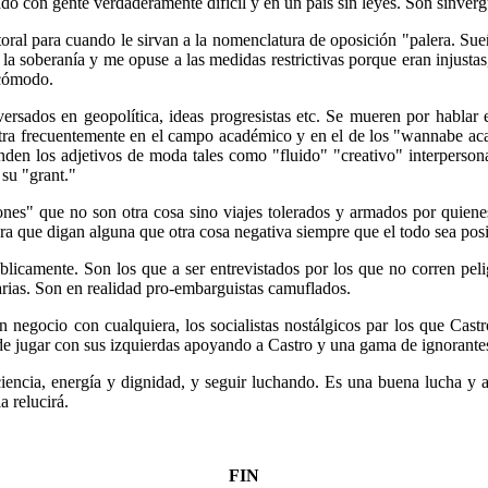
o con gente verdaderamente difícil y en un país sin leyes. Son sinverg
ral para cuando le sirvan a la nomenclatura de oposición "palera. Su
a soberanía y me opuse a las medidas restrictivas porque eran injustas
 cómodo.
ersados en geopolítica, ideas progresistas etc. Se mueren por hablar
ntra frecuentemente en el campo académico y en el de los "wannabe ac
en los adjetivos de moda tales como "fluido" "creativo" interpersona
 su "grant."
nes" que no son otra cosa sino viajes tolerados y armados por quienes
ra que digan alguna que otra cosa negativa siempre que el todo sea posit
blicamente. Son los que a ser entrevistados por los que no corren peli
arias. Son en realidad pro-embarguistas camuflados.
negocio con cualquiera, los socialistas nostálgicos par los que Castr
n de jugar con sus izquierdas apoyando a Castro y una gama de ignorantes
iencia, energía y dignidad, y seguir luchando. Es una buena lucha y 
 relucirá.
FIN