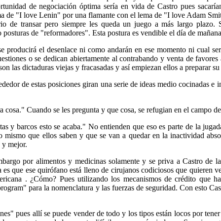
ortunidad de negociación óptima sería en vida de Castro pues sacaría
ma de "I love Lenin" por una flamante con el lema de "I love Adam Smi
erio de transar pero siempre les queda un juego a más largo plazo. S
o posturas de "reformadores". Esta postura es vendible el día de mañana
se producirá el desenlace ni como andarán en ese momento ni cual s
estiones o se dedican abiertamente al contrabando y venta de favores a
son las dictaduras viejas y fracasadas y así empiezan ellos a preparar su 
rededor de estas posiciones giran una serie de ideas medio cocinadas e i
a cosa." Cuando se les pregunta y que cosa, se refugian en el campo de
tas y barcos esto se acaba." No entienden que eso es parte de la jugad
o mismo que ellos saben y que se van a quedar en la inactividad abso
 y mejor.
embargo por alimentos y medicinas solamente y se priva a Castro de 
 es que ese quirófano está lleno de cirujanos codiciosos que quieren 
ericana . ¿Cómo? Pues utilizando los mecanismos de crédito que hay
ogram" para la nomenclatura y las fuerzas de seguridad. Con esto Castr
s" pues allí se puede vender de todo y los tipos están locos por tener