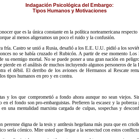
Indagación Psicológica del Embargo:
Tipos Humanos y Motivaciones
ocer que es la única constante en la política norteamericana respecto 
porque al menos aligeramos un poco el ruido y la confusión.
 fría. Castro se unió a Rusia, desafió a los E.E. U.U. pidió a los sovié
tonces no se había cruzado el Rubicón. A partir de ese momento Los
 de su enemigo mortal. No se puede poner a una gran nación en peligro 
e pierde en el análisis de muchos incluyendo algunos personeros de la
tra el débil. El derribo de los aviones de Hermanos al Rescate rem
los tipos humanos en pro y en contra.
istas y los que comprometió a fondo ahora aunque no sean viejos. S
o en el fondo son pro-embarguistas. Prefieren la escasez y la pobreza 
e en una mentalidad marxista cargada de culpas, sospechas y desconf
ón perenne digna de la tesis y antítesis hegeliana más pura que en crio
co sería cómico. Mire usted que llegar a la senectud con estos conflicto