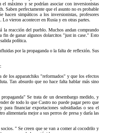
n el máximo y se podrían asociar con inversionistas
th. Saben perfectamente que el asunto no es probable
e hacen simpáticos a los inversionistas, profesores
. Lo vieron acontecer en Rusia y en otras partes.
erá la reacción del pueblo. Muchos andan comprando
 fin de ganar algunos dolarcitos "just in case." Esto
salida política.
nfluidas por la propaganda o la falta de reflexión. Sus
:
a de los apparatchiks "reformados" y que los efectos
luta. Tan absurdo que no hace falta hablar más sino
la propaganda" Se trata de un desembargo medido, y
vender de todo lo que Castro no puede pagar pero que
 para financiar exportaciones subsidiadas o sea el
o alimentaría mejor a sus perros de presa y daría las
 socios. " Se creen que se van a comer al cocodrilo y