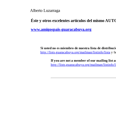
Alberto Luzarraga
Éste y otros excelentes artículos del mismo 
www.amigospais-guaracabuya.org
Si usted no es miembro de nuestra lista de distribuci
http://lists.guaracabuya.org/mailman/listinfo/lista
y fa
If you are not a member of our mailing list an
http://lists.guaracabuya.org/mailman/listinfo/l