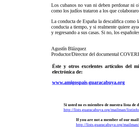
Los cubanos no van ni deben perdonar ni olvi
como los judíos trataron a los que colaboraro
La conducta de España la descalifica como l
conducta a tiempo, y si realmente quiere ayu
y regresando a sus casas. Si no, los español
Agustín Blázquez
Productor/Director del documental COV
Éste y otros excelentes artículos 
electrónica de:
www.amigospais-guaracabuya.org
Si usted no es miembro de nuestra lista de d
http://lists.guaracabuya.org/mailman/listinfo
If you are not a member of our mailin
http://lists.guaracabuya.org/mailman/l