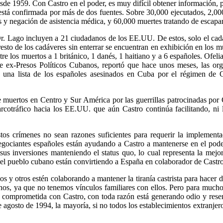
desde 1959. Con Castro en el poder, es muy difícil obtener información,
stá confirmada por más de dos fuentes. Sobre 30,000 ejecutados, 2,000
ros y negación de asistencia médica, y 60,000 muertes tratando de escap
 Dr. Lago incluyen a 21 ciudadanos de los EE.UU. De estos, solo el ca
resto de los cadáveres sin enterrar se encuentran en exhibición en los m
e los muertos a 1 británico, 1 danés, 1 haitiano y a 6 españoles. Ofeli
de ex-Presos Políticos Cubanos, reportó que hace unos meses, las or
 una lista de los españoles asesinados en Cuba por el régimen de C
 muertos en Centro y Sur América por las guerrillas patrocinadas por C
 narcotráfico hacia los EE.UU. que aún Castro continúa facilitando, n
tos crímenes no sean razones suficientes para requerir la implement
egociantes españoles están ayudando a Castro a mantenerse en el pod
sus inversiones manteniendo el status quo, lo cual representa la mejo
del pueblo cubano están convirtiendo a España en colaborador de Castro
 y otros estén colaborando a mantener la tiranía castrista para hacer d
nos, ya que no tenemos vínculos familiares con ellos. Pero para muchos
n comprometida con Castro, con toda razón está generando odio y rese
 agosto de 1994, la mayoría, si no todos los establecimientos extranj