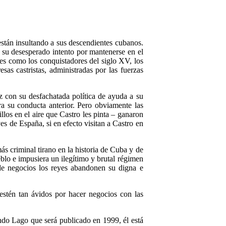
están insultando a sus descendientes cubanos.
 su desesperado intento por mantenerse en el
es como los conquistadores del siglo XV, los
s castristas, administradas por las fuerzas
z con su desfachatada política de ayuda a su
ra su conducta anterior. Pero obviamente las
los en el aire que Castro les pinta – ganaron
es de España, si en efecto visitan a Castro en
s criminal tirano en la historia de Cuba y de
blo e impusiera un ilegítimo y brutal régimen
de negocios los reyes abandonen su digna e
stén tan ávidos por hacer negocios con las
do Lago que será publicado en 1999, él está