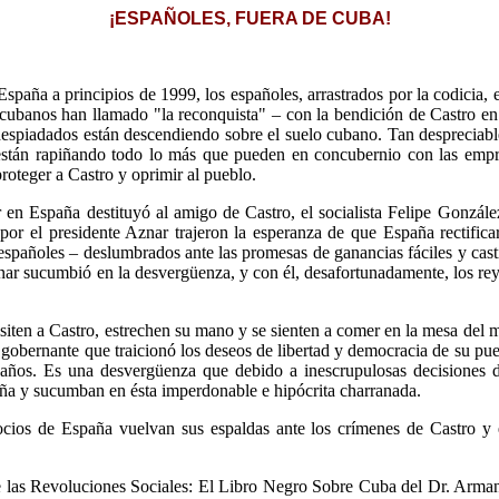
¡ESPAÑOLES, FUERA DE CUBA!
España a principios de 1999, los españoles, arrastrados por la codicia, 
 cubanos han llamado "la reconquista" – con la bendición de Castro en
despiadados están descendiendo sobre el suelo cubano. Tan despreciabl
stán rapiñando todo lo más que pueden en concubernio con las empresa
roteger a Castro y oprimir al pueblo.
 en España destituyó al amigo de Castro, el socialista Felipe Gonzále
r el presidente Aznar trajeron la esperanza de que España rectifica
españoles – deslumbrados ante las promesas de ganancias fáciles y castil
znar sucumbió en la desvergüenza, y con él, desafortunadamente, los rey
iten a Castro, estrechen su mano y se sienten a comer en la mesa del má
obernante que traicionó los deseos de libertad y democracia de su pue
0 años. Es una desvergüenza que debido a inescrupulosas decisiones 
a y sucumban en ésta imperdonable e hipócrita charranada.
ios de España vuelvan sus espaldas ante los crímenes de Castro y e
 las Revoluciones Sociales: El Libro Negro Sobre Cuba del Dr. Arman