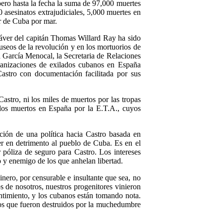
 pero hasta la fecha la suma de 97,000 muertes
 asesinatos extrajudiciales, 5,000 muertes en
ar de Cuba por mar.
dáver del capitán Thomas Willard Ray ha sido
useos de la revolución y en los mortuorios de
a García Menocal, la Secretaria de Relaciones
ganizaciones de exilados cubanos en España
astro con documentación facilitada por sus
astro, ni los miles de muertos por las tropas
i los muertos en España por la E.T.A., cuyos
ación de una política hacia Castro basada en
er en detrimento al pueblo de Cuba. Es en el
r póliza de seguro para Castro. Los intereses
 y enemigo de los que anhelan libertad.
inero, por censurable e insultante que sea, no
 de nosotros, nuestros progenitores vinieron
ntimiento, y los cubanos están tomando nota.
eros que fueron destruidos por la muchedumbre