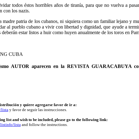
dar todos éstos horribles años de tiranía, para que no vuelva a pasar
n con los nazis.
a madre patria de los cubanos, ni siquiera como un familiar lejano y m
dar al pueblo cubano a vivir con libertad y dignidad, que ayude a termin
es deberán estar listos a huir como huyen anualmente de los toros en Pa
ERING CUBA
del mismo AUTOR aparecen en la REVISTA GUARACABUYA con
istribución y quiere agregarse favor de ir a:
/lista
y favor de seguir las instrucciones.
g list and wish to be included, please go to the following link:
istinfo/lista
and follow the instructions.