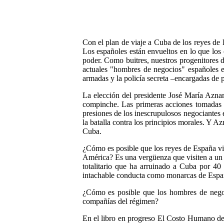
Con el plan de viaje a Cuba de los reyes de 
Los españoles están envueltos en lo que los
poder. Como buitres, nuestros progenitores 
actuales "hombres de negocios" españoles e
armadas y la policía secreta –encargadas de p
La elección del presidente José María Aznar
compinche. Las primeras acciones tomadas po
presiones de los inescrupulosos negociantes 
la batalla contra los principios morales. Y A
Cuba.
¿Cómo es posible que los reyes de España vis
América? Es una vergüenza que visiten a un g
totalitario que ha arruinado a Cuba por 4
intachable conducta como monarcas de Españ
¿Cómo es posible que los hombres de negoc
compañías del régimen?
En el libro en progreso El Costo Humano de