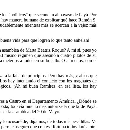
 los "políticos" que secundan al payaso de Payá. Por
e no hay manera humana de explicar qué hace Ramón S.
ndudablemente mientras más se acercan a la vejez más
 buena vida para que logren lo que tanto anhelan!
 la asamblea de Marta Beatriz Roque? A mi sí, pues yo
¡El mismo régimen que asesinó a cuatro pilotos de su
a meterlos a todos en su bolsillo. O al menos, con el
a a la falta de principios. Pero hay más, ¿sabías que
. Los hay intentando el contacto con los magnates de
tégicos. ¡Ah mi buen Ramírez, en esa lista, los hay
tores a Castro en el Departamento América. ¿Dónde se
Esta, todavía mucho más autorizada que la de Payá.
opacar la asamblea del 20 de Mayo.
lo acusaré de, digamos, de todas mis pesadillas. Va
ero te aseguro que con esa fortuna te invitaré a otra