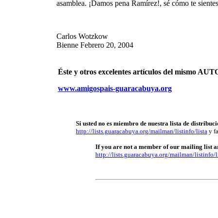
asamblea. ¡Damos pena Ramírez!, sé cómo te sientes
Carlos Wotzkow
Bienne Febrero 20, 2004
Éste y otros excelentes artículos del mismo 
www.amigospais-guaracabuya.org
Si usted no es miembro de nuestra lista de distribuci
http://lists.guaracabuya.org/mailman/listinfo/lista
y fa
If you are not a member of our mailing list an
http://lists.guaracabuya.org/mailman/listinfo/l