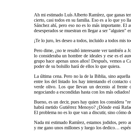
Ah mi estimado Luís Alberto Ramírez, que ganas teng
cierto, casi todos en su familia. Eso es a lo que y
Sánchez ahí, pero eso no es lo más importante. El a
desesperados se muestran en llegar a ser "alguien" 
¡Te lo juro, les deseo a todos, incluido a todos mis
Pero dime, ¿no te resultó interesante ver también a 
lo consideraba un hombre de ideales y ese es el aur
grupo hace apenas unos años! Después, vemos a Carlos
poder de su bolsillo hará de ellos lo que quiera.
La última cena. Pero no la de la Biblia, sino aquell
entre los del listado los hay intentando el contact
verde olivo. Los que llevan un decenio al frente d
negociando a escondidas hasta con los más odiados!
Bueno, es un decir, pues hay quien los considera "r
habrá metido Gutiérrez Menoyo? ¿Dónde está Rafael
El problema no es lo que van a discutir, sino cómo de
Nada mi estimado Ramírez, estamos jodidos, pero an
y me gano unos millones y luego los dedico… espérate