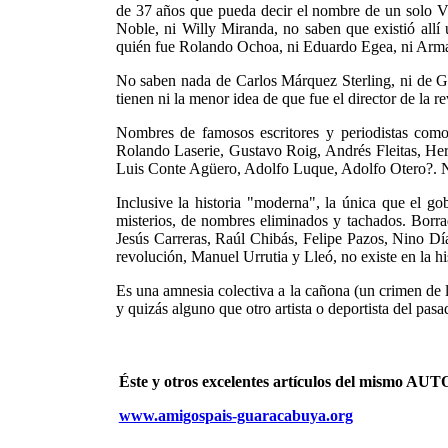
de 37 años que pueda decir el nombre de un solo Vic
Noble, ni Willy Miranda, no saben que existió all
quién fue Rolando Ochoa, ni Eduardo Egea, ni Arm
No saben nada de Carlos Márquez Sterling, ni de 
tienen ni la menor idea de que fue el director de la 
Nombres de famosos escritores y periodistas com
Rolando Laserie, Gustavo Roig, Andrés Fleitas, He
Luis Conte Agüero, Adolfo Luque, Adolfo Otero?. 
Inclusive la historia "moderna", la única que el g
misterios, de nombres eliminados y tachados. Bor
Jesús Carreras, Raúl Chibás, Felipe Pazos, Nino Día
revolución, Manuel Urrutia y Lleó, no existe en la h
Es una amnesia colectiva a la cañona (un crimen de 
y quizás alguno que otro artista o deportista del pasa
Éste y otros excelentes artículos del mismo 
www.amigospais-guaracabuya.org