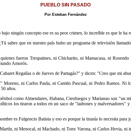
PUEBLO SIN PASADO
Por Esteban Fernández
o bajo ningún concepto ese es su peor crimen, lo increíble es que le
Tú sabes que en nuestro país hubo un programa de televisión llamado 
quienes fueron Trespatines, ni Chicharito, ni Mamacusa, ni Rosendo 
dmundo Amorós.
Cabaret Regalías o de Jueves de Partagás?" y dicen: "Creo que mi abu
í" Moreno, ni Carlos Paula, ni Camilo Pascual, ni Pedro Ramos. Ni lo
 50 años.
 béisbol como Almendares, Habana, Cienfuegos y Marianao son "un mis
políticos los tiraron a todos en un saco de "ladrones y malversadores"
mbre es Fulgencio Batista y eso es porque la tiranía lo necesita para ju
 Martín, ni Menocal, ni Machado, ni Tony Varona, ni Carlos Hevia, ni 