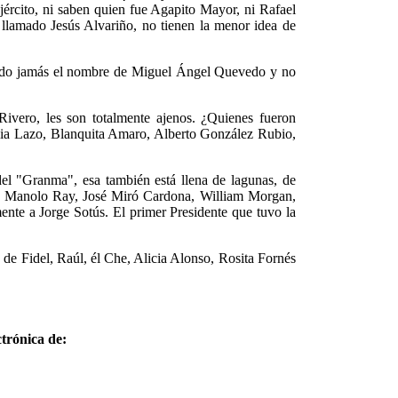
jército, ni saben quien fue Agapito Mayor, ni Rafael
llamado Jesús Alvariño, no tienen la menor idea de
hado jamás el nombre de Miguel Ángel Quevedo y no
vero, les son totalmente ajenos. ¿Quienes fueron
lia Lazo, Blanquita Amaro, Alberto González Rubio,
del "Granma", esa también está llena de lagunas, de
z, Manolo Ray, José Miró Cardona, William Morgan,
ente a Jorge Sotús. El primer Presidente que tuvo la
de Fidel, Raúl, él Che, Alicia Alonso, Rosita Fornés
trónica de: