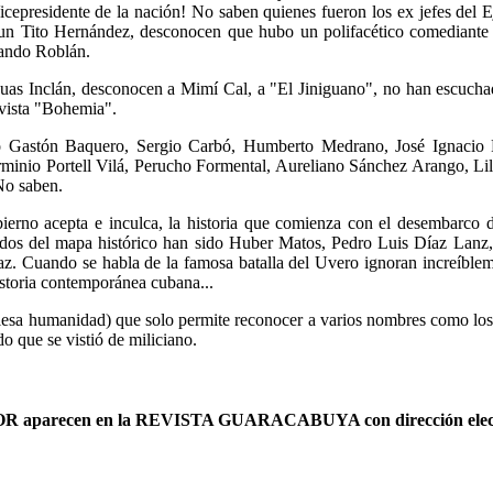
epresidente de la nación! No saben quienes fueron los ex jefes del E
í un Tito Hernández, desconocen que hubo un polifacético comediante 
ando Roblán.
Guas Inclán, desconocen a Mimí Cal, a "El Jiniguano", no han escuc
revista "Bohemia".
o Gastón Baquero, Sergio Carbó, Humberto Medrano, José Ignacio Ri
rminio Portell Vilá, Perucho Formental, Aureliano Sánchez Arango, Li
No saben.
obierno acepta e inculca, la historia que comienza con el desembarco 
rados del mapa histórico han sido Huber Matos, Pedro Luis Díaz Lan
z. Cuando se habla de la famosa batalla del Uvero ignoran increíblem
istoria contemporánea cubana...
lesa humanidad) que solo permite reconocer a varios nombres como los 
do que se vistió de miliciano.
AUTOR aparecen en la REVISTA GUARACABUYA con dirección elec