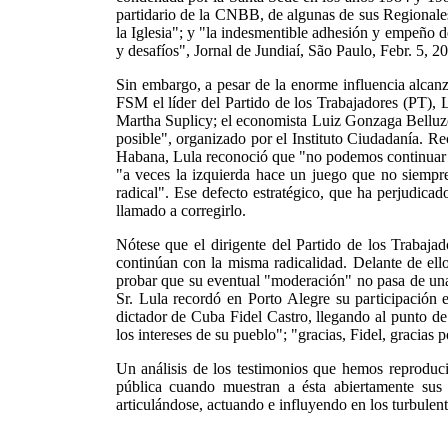
partidario de la CNBB, de algunas de sus Regionales
la Iglesia"; y "la indesmentible adhesión y empeño de
y desafíos", Jornal de Jundiaí, São Paulo, Febr. 5, 20
Sin embargo, a pesar de la enorme influencia alcanza
FSM el líder del Partido de los Trabajadores (PT), 
Martha Suplicy; el economista Luiz Gonzaga Belluzo;
posible", organizado por el Instituto Ciudadanía. R
Habana, Lula reconoció que "no podemos continuar cr
"a veces la izquierda hace un juego que no siempre
radical". Ese defecto estratégico, que ha perjudicad
llamado a corregirlo.
Nótese que el dirigente del Partido de los Trabajado
continúan con la misma radicalidad. Delante de ello
probar que su eventual "moderación" no pasa de una 
Sr. Lula recordó en Porto Alegre su participación
dictador de Cuba Fidel Castro, llegando al punto de
los intereses de su pueblo"; "gracias, Fidel, gracias
Un análisis de los testimonios que hemos reproducid
pública cuando muestran a ésta abiertamente sus 
articulándose, actuando e influyendo en los turbulen