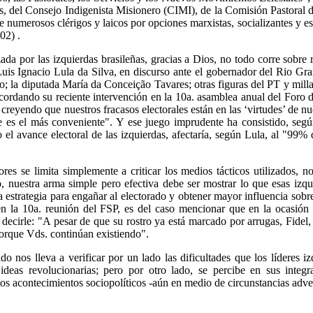
, del Consejo Indigenista Misionero (CIMI), de la Comisión Pastoral de
 numerosos clérigos y laicos por opciones marxistas, socializantes y est
02) .
da por las izquierdas brasileñas, gracias a Dios, no todo corre sobre r
Luis Ignacio Lula da Silva, en discurso ante el gobernador del Rio Gra
 la diputada María da Conceição Tavares; otras figuras del PT y millar
ecordando su reciente intervención en la 10a. asamblea anual del Foro
eyendo que nuestros fracasos electorales están en las ‘virtudes’ de nu
 es el más conveniente". Y ese juego imprudente ha consistido, según
o el avance electoral de las izquierdas, afectaría, según Lula, al "99%
res se limita simplemente a criticar los medios tácticos utilizados, n
, nuestra arma simple pero efectiva debe ser mostrar lo que esas izqu
estrategia para engañar al electorado y obtener mayor influencia sobre
 en la 10a. reunión del FSP, es del caso mencionar que en la ocasió
 decirle: "A pesar de que su rostro ya está marcado por arrugas, Fidel
 porque Vds. continúan existiendo".
o nos lleva a verificar por un lado las dificultades que los líderes i
ideas revolucionarias; pero por otro lado, se percibe en sus integ
tos acontecimientos sociopolíticos -aún en medio de circunstancias adv