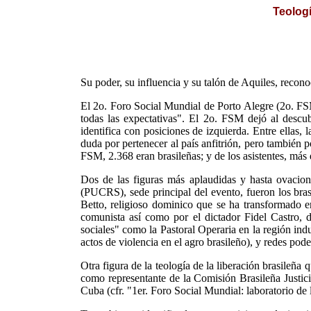
Teologí
Su poder, su influencia y su talón de Aquiles, recono
El 2o. Foro Social Mundial de Porto Alegre (2o. FSM
todas las expectativas". El 2o. FSM dejó al desc
identifica con posiciones de izquierda. Entre ellas,
duda por pertenecer al país anfitrión, pero también 
FSM, 2.368 eran brasileñas; y de los asistentes, más 
Dos de las figuras más aplaudidas y hasta ovacion
(PUCRS), sede principal del evento, fueron los bras
Betto, religioso dominico que se ha transformado e
comunista así como por el dictador Fidel Castro,
sociales" como la Pastoral Operaria en la región in
actos de violencia en el agro brasileño), y redes p
Otra figura de la teología de la liberación brasileñ
como representante de la Comisión Brasileña Justi
Cuba (cfr. "1er. Foro Social Mundial: laboratorio de 