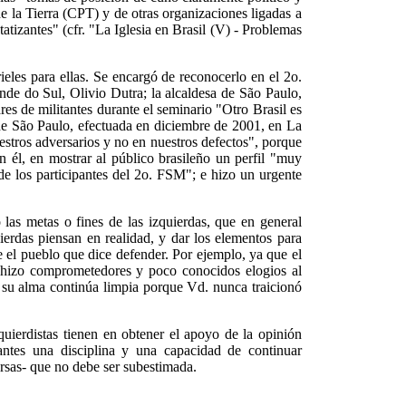
 la Tierra (CPT) y de otras organizaciones ligadas a
atizantes" (cfr. "La Iglesia en Brasil (V) - Problemas
ieles para ellas. Se encargó de reconocerlo en el 2o.
nde do Sul, Olivio Dutra; la alcaldesa de São Paulo,
es de militantes durante el seminario "Otro Brasil es
 de São Paulo, efectuada en diciembre de 2001, en La
estros adversarios y no en nuestros defectos", porque
 él, en mostrar al público brasileño un perfil "muy
 de los participantes del 2o. FSM"; e hizo un urgente
o las metas o fines de las izquierdas, que en general
ierdas piensan en realidad, y dar los elementos para
 el pueblo que dice defender. Por ejemplo, ya que el
n hizo comprometedores y poco conocidos elogios al
, su alma continúa limpia porque Vd. nunca traicionó
zquierdistas tienen en obtener el apoyo de la opinión
rantes una disciplina y una capacidad de continuar
ersas- que no debe ser subestimada.