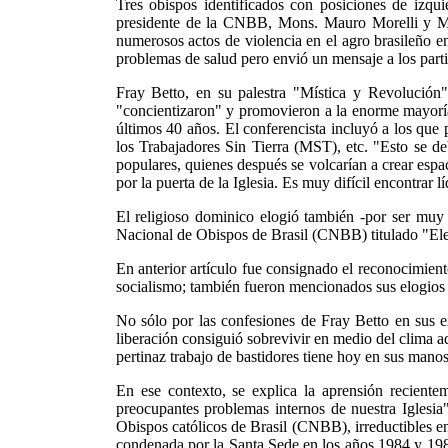
Tres obispos identificados con posiciones de izqu
presidente de la CNBB, Mons. Mauro Morelli y Mo
numerosos actos de violencia en el agro brasileño en
problemas de salud pero envió un mensaje a los parti
Fray Betto, en su palestra "Mística y Revolución"
"concientizaron" y promovieron a la enorme mayoría d
últimos 40 años. El conferencista incluyó a los qu
los Trabajadores Sin Tierra (MST), etc. "Esto se de
populares, quienes después se volcarían a crear espa
por la puerta de la Iglesia. Es muy difícil encontrar 
El religioso dominico elogió también -por ser muy 
Nacional de Obispos de Brasil (CNBB) titulado "Elec
En anterior artículo fue consignado el reconocimient
socialismo; también fueron mencionados sus elogios
No sólo por las confesiones de Fray Betto en sus e
liberación consiguió sobrevivir en medio del clima 
pertinaz trabajo de bastidores tiene hoy en sus manos
En ese contexto, se explica la aprensión recient
preocupantes problemas internos de nuestra Iglesia"
Obispos católicos de Brasil (CNBB), irreductibles en 
condenada por la Santa Sede en los años 1984 y 1986