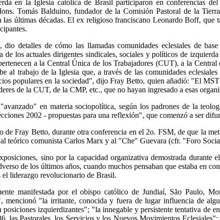
ierda en la Iglesia católica de Brasil participaron en conferencia
ns. Tomás Balduino, fundador de la Comisión Pastoral de la Tierra
 las últimas décadas. El ex religioso franciscano Leonardo Boff, que t
cipantes.
, dio detalles de cómo las llamadas comunidades eclesiales de base (
e los actuales dirigentes sindicales, sociales y políticos de izquierda 
e pertenecen a la Central Única de los Trabajadores (CUT), a la Cent
be al trabajo de la Iglesia que, a través de las comunidades eclesiale
cios populares en la sociedad", dijo Fray Betto, quien añadió: "El MST t
líderes de la CUT, de la CMP, etc., que no hayan ingresado a esas organiz
"avanzado" en materia sociopolítica, según los padrones de la teolog
ciones 2002 - propuestas para una reflexión", que comenzó a ser difund
o de Fray Betto, durante otra conferencia en el 2o. FSM, de que la meta 
 al teórico comunista Carlos Marx y al "Che" Guevara (cfr. "Foro Soci
xposiciones, sino por la capacidad organizativa demostrada durante e
adverso de los últimos años, cuando muchos pensaban que estaba en co
 el liderazgo revolucionario de Brasil.
emente manifestada por el obispo católico de Jundiaí, São Paulo, 
, mencionó "la irritante, conocida y fuera de lugar influencia de al
posiciones izquierdizantes"; "la innegable y persistente tentativa de en
, las Pastorales, los Servicios y los Nuevos Movimientos Eclesiales"; 