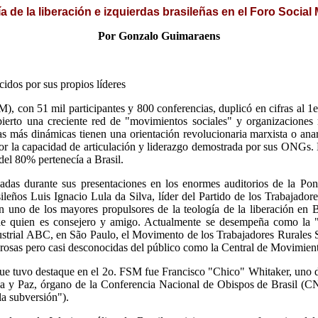
a de la liberación e izquierdas brasileñas en el Foro Social
Por Gonzalo Guimaraens
cidos por sus propios líderes
), con 51 mil participantes y 800 conferencias, duplicó en cifras al 1
ubierto una creciente red de "movimientos sociales" y organizacion
 las más dinámicas tienen una orientación revolucionaria marxista o ana
por la capacidad de articulación y liderazgo demostrada por sus ONGs. D
del 80% pertenecía a Brasil.
adas durante sus presentaciones en los enormes auditorios de la Pon
ileños Luis Ignacio Lula da Silva, líder del Partido de los Trabajador
n uno de los mayores propulsores de la teología de la liberación en 
 de quien es consejero y amigo. Actualmente se desempeña como la 
dustrial ABC, en São Paulo, el Movimento de los Trabajadores Rurales 
oderosas pero casi desconocidas del público como la Central de Movimie
a que tuvo destaque en el 2o. FSM fue Francisco "Chico" Whitaker, uno 
cia y Paz, órgano de la Conferencia Nacional de Obispos de Brasil 
la subversión").