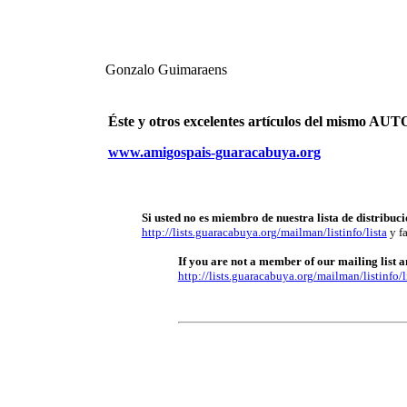
Gonzalo Guimaraens
Éste y otros excelentes artículos del mismo 
www.amigospais-guaracabuya.org
Si usted no es miembro de nuestra lista de distribuci
http://lists.guaracabuya.org/mailman/listinfo/lista
y fa
If you are not a member of our mailing list an
http://lists.guaracabuya.org/mailman/listinfo/l