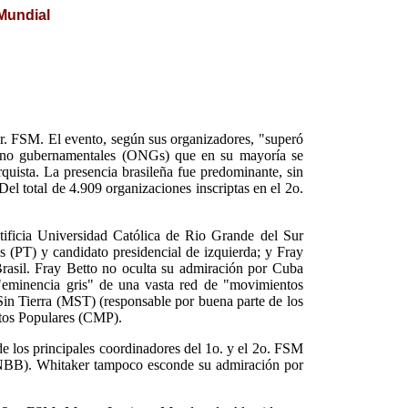
 Mundial
er. FSM. El evento, según sus organizadores, "superó
es no gubernamentales (ONGs) que en su mayoría se
rquista. La presencia brasileña fue predominante, sin
el total de 4.909 organizaciones inscriptas en el 2o.
tificia Universidad Católica de Rio Grande del Sur
es (PT) y candidato presidencial de izquierda; y Fray
Brasil. Fray Betto no oculta su admiración por Cuba
"eminencia gris" de una vasta red de "movimientos
Sin Tierra (MST) (responsable por buena parte de los
ntos Populares (CMP).
de los principales coordinadores del 1o. y el 2o. FSM
(CNBB). Whitaker tampoco esconde su admiración por