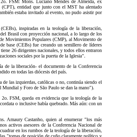
s del 2o. FSM: Mons. Luciano Mendes de Almeida, ex
 (CPT), entidad que junto con el MST ha alentado
ambién estaba invitado al evento, no pudo asistir por
CEBs), inspiradas en la teología de la liberación,
del Brasil con proyección nacional, a lo largo de los
ral de Movimientos Populares (CMP), al Movimento de
s de base (CEBs) fue creando un semillero de líderes
iene 26 dirigentes nacionales, y todos ellos entraron
aciones sociales por la puerta de la Iglesia".
ía de la liberación- el documento de la Conferencia
ido en todas las diócesis del país.
de las izquierdas, católicas o no, continúa siendo el
al Mundial y Foro de São Paulo se dan la mano").
l 2o. FSM, queda en evidencia que la teología de la
ncordata o inclusive había quebrado. Más aún: con un
Mons. Amaury Castanho, quien al enumerar "los más
gunos activos asesores de la Conferencia Nacional de
cuadrar en los rumbos de la teología de la liberación,
las "tomas de posición de cuño claramente político y