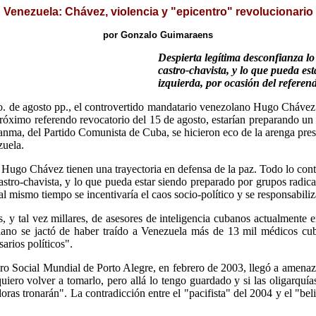
Venezuela: Chávez, violencia y "epicentro" revolucionario
por Gonzalo Guimaraens
Despierta legítima desconfianza lo
castro-chavista, y lo que pueda es
izquierda, por ocasión del referen
o. de agosto pp., el controvertido mandatario venezolano Hugo Chávez 
 próximo referendo revocatorio del 15 de agosto, estarían preparando u
nma, del Partido Comunista de Cuba, se hicieron eco de la arenga presi
zuela.
o Hugo Chávez tienen una trayectoria en defensa de la paz. Todo lo contr
castro-chavista, y lo que pueda estar siendo preparado por grupos radica
l mismo tiempo se incentivaría el caos socio-político y se responsabiliz
as, y tal vez millares, de asesores de inteligencia cubanos actualmente 
lano se jactó de haber traído a Venezuela más de 13 mil médicos cub
arios políticos".
Foro Social Mundial de Porto Alegre, en febrero de 2003, llegó a amena
uiero volver a tomarlo, pero allá lo tengo guardado y si las oligarquí
ras tronarán". La contradicción entre el "pacifista" del 2004 y el "beli