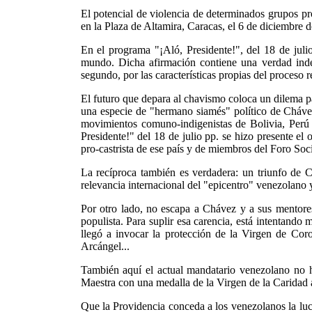
El potencial de violencia de determinados grupos pr
en la Plaza de Altamira, Caracas, el 6 de diciembre de
En el programa "¡Aló, Presidente!", del 18 de juli
mundo. Dicha afirmación contiene una verdad inde
segundo, por las características propias del proceso 
El futuro que depara al chavismo coloca un dilema pa
una especie de "hermano siamés" político de Chávez.
movimientos comuno-indigenistas de Bolivia, Perú y 
Presidente!" del 18 de julio pp. se hizo presente e
pro-castrista de ese país y de miembros del Foro Soc
La recíproca también es verdadera: un triunfo de Ch
relevancia internacional del "epicentro" venezolano y
Por otro lado, no escapa a Chávez y a sus mentores
populista. Para suplir esa carencia, está intentando 
llegó a invocar la protección de la Virgen de Co
Arcángel...
También aquí el actual mandatario venezolano no ha
Maestra con una medalla de la Virgen de la Caridad a
Que la Providencia conceda a los venezolanos la lucid