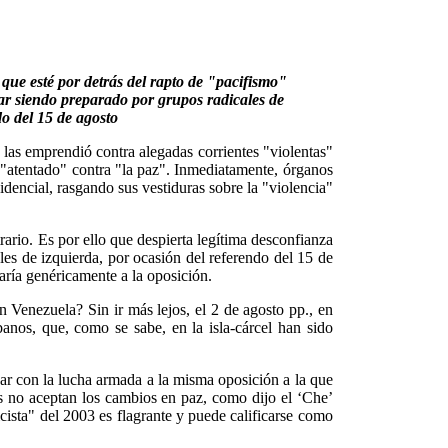
 que esté por detrás del rapto de "pacifismo"
tar siendo preparado por grupos radicales de
do del 15 de agosto
las emprendió contra alegadas corrientes "violentas"
n "atentado" contra "la paz". Inmediatamente, órganos
dencial, rasgando sus vestiduras sobre la "violencia"
ario. Es por ello que despierta legítima desconfianza
les de izquierda, por ocasión del referendo del 15 de
aría genéricamente a la oposición.
en Venezuela? Sin ir más lejos, el 2 de agosto pp., en
anos, que, como se sabe, en la isla-cárcel han sido
zar con la lucha armada a la misma oposición a la que
as no aceptan los cambios en paz, como dijo el ‘Che’
cista" del 2003 es flagrante y puede calificarse como