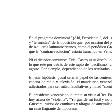
En el programa dominical "¡Aló, Presidente!", del 1
y "terroristas" de la oposición que, por ocasión del
de izquierda latinoamericanos, como el periódico Gra
que la "contrarrevolución" estaría tramando en Vene
Ni el dictador comunista Fidel Castro ni su discípul
lo que esté por detrás de este rapto de "pacifismo" 
agosto. Por ejemplo, dependiendo de los resultados, a
En esta hipótesis, ¿cuál sería el papel de las centen
cadena de radio y televisión, el mandatario venezo
adiestrados para ser mitad facultativos y mitad "comis
El presidente venezolano, durante su visita al 3er. 
hoy acusa de "violenta": "Yo guardé mi fusil y no q
Guevara, ruidos de combates y ráfagas de ametrallado
un caso flagrante de hipocresía.