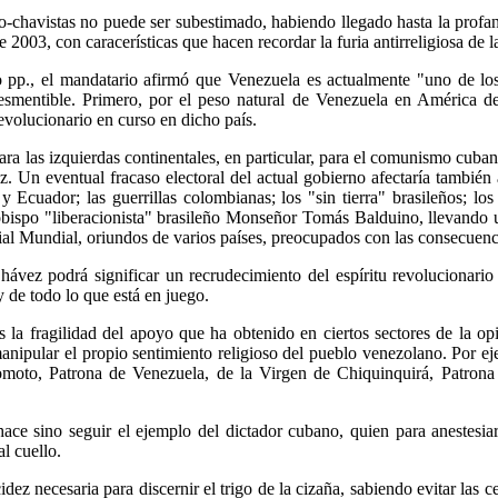
o-chavistas no puede ser subestimado, habiendo llegado hasta la prof
 2003, con caracerísticas que hacen recordar la furia antirreligiosa de l
o pp., el mandatario afirmó que Venezuela es actualmente "uno de los
smentible. Primero, por el peso natural de Venezuela en América de
revolucionario en curso en dicho país.
ra las izquierdas continentales, en particular, para el comunismo cuban
 Un eventual fracaso electoral del actual gobierno afectaría también a
Ecuador; las guerrillas colombianas; los "sin tierra" brasileños; lo
l obispo "liberacionista" brasileño Monseñor Tomás Balduino, llevando
ial Mundial, oriundos de varios países, preocupados con las consecuenci
ávez podrá significar un recrudecimiento del espíritu revolucionario
 de todo lo que está en juego.
 la fragilidad del apoyo que ha obtenido en ciertos sectores de la 
manipular el propio sentimiento religioso del pueblo venezolano. Por ej
romoto, Patrona de Venezuela, de la Virgen de Chiquinquirá, Patron
ce sino seguir el ejemplo del dictador cubano, quien para anestesiar
l cuello.
ez necesaria para discernir el trigo de la cizaña, sabiendo evitar las c