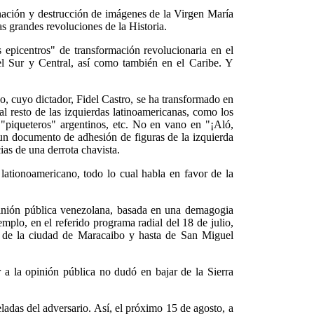
anación y destrucción de imágenes de la Virgen María
as grandes revoluciones de la Historia.
 epicentros" de transformación revolucionaria en el
l Sur y Central, así como también en el Caribe. Y
o, cuyo dictador, Fidel Castro, se ha transformado en
l resto de las izquierdas latinoamericanas, como los
s "piqueteros" argentinos, etc. No en vano en "¡Aló,
 un documento de adhesión de figuras de la izquierda
as de una derrota chavista.
 lationoamericano, todo lo cual habla en favor de la
opinión pública venezolana, basada en una demagogia
emplo, en el referido programa radial del 18 de julio,
a de la ciudad de Maracaibo y hasta de San Miguel
 a la opinión pública no dudó en bajar de la Sierra
eladas del adversario. Así, el próximo 15 de agosto, a