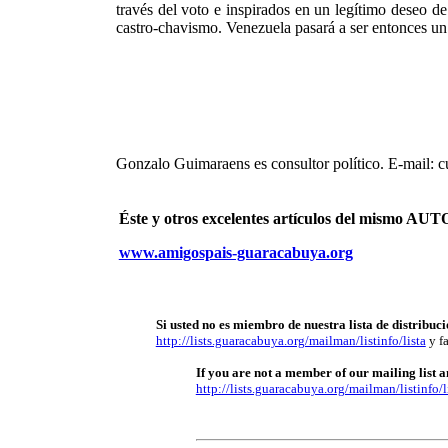
través del voto e inspirados en un legítimo deseo de 
castro-chavismo. Venezuela pasará a ser entonces un 
Gonzalo Guimaraens es consultor político. E-mail: 
Éste y otros excelentes artículos del mismo 
www.amigospais-guaracabuya.org
Si usted no es miembro de nuestra lista de distribuci
http://lists.guaracabuya.org/mailman/listinfo/lista
y fa
If you are not a member of our mailing list an
http://lists.guaracabuya.org/mailman/listinfo/l