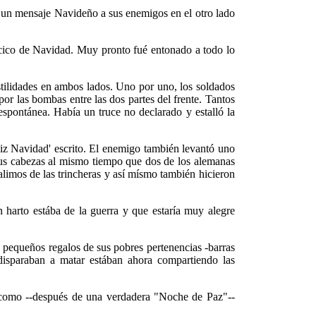
 un mensaje Navideño a sus enemigos en el otro lado
ncico de Navidad. Muy pronto fué entonado a todo lo
tilidades en ambos lados. Uno por uno, los soldados
or las bombas entre las dos partes del frente. Tantos
 espontánea. Había un truce no declarado y estalló la
eliz Navidad' escrito. El enemigo también levantó uno
 sus cabezas al mismo tiempo que dos de los alemanas
alimos de las trincheras y así mísmo también hicieron
 harto estába de la guerra y que estaría muy alegre
 pequeños regalos de sus pobres pertenencias -barras
disparaban a matar estában ahora compartiendo las
ó como --después de una verdadera "Noche de Paz"--