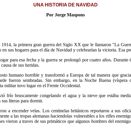
UNA HISTORIA DE NAVIDAD
Por Jorge Maspons
 1914, la primera gran guerra del Siglo XX que le llamaron "La Guer
en sus hogares para el día de Navidad y celebrarían la victoria. Esa pre
l hogar para esa fecha y la guerra se prolongó por cuatro años. Durant
causa de sus heridas.
costo humano horrible y transformó a Europa de tal manera que gracias
rde fueron sembradas. Sin embargo, en la Noche Buena (víspera 
a militar tuvo lugar en el Frente Occidental.
ió frío bruscamente congelando el agua y la nieve que estába media 
sus literas para dormir.
on a encender velas. Los centinelas británicos reportaron a sus ofic
ente a las tropas alemanas haciendolas vulnerables a los rifles enemigos
eses vieron a traves de sus primáticos que algunos hombres del enemig