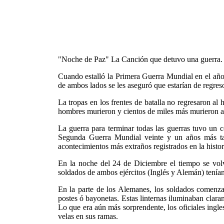
"Noche de Paz" La Canción que detuvo una guerra.
Cuando estalló la Primera Guerra Mundial en el año
de ambos lados se les aseguró que estarían de regreso 
La tropas en los frentes de batalla no regresaron a
hombres murieron y cientos de miles más murieron a 
La guerra para terminar todas las guerras tuvo un 
Segunda Guerra Mundial veinte y un años más ta
acontecimientos más extraños registrados en la histori
En la noche del 24 de Diciembre el tiempo se volv
soldados de ambos ejércitos (Inglés y Alemán) tenían 
En la parte de los Alemanes, los soldados comenzar
postes ó bayonetas. Estas linternas iluminaban claram
Lo que era aún más sorprendente, los oficiales ingl
velas en sus ramas.