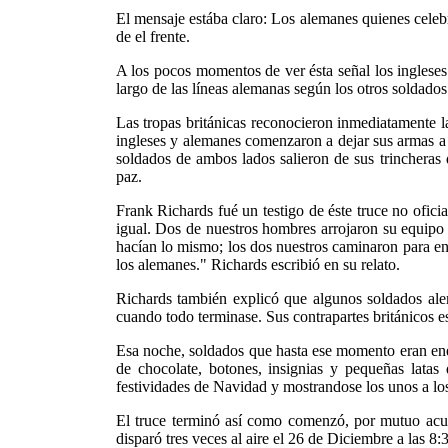
El mensaje estába claro: Los alemanes quienes cele
de el frente.
A los pocos momentos de ver ésta señal los inglese
largo de las líneas alemanas según los otros soldado
Las tropas británicas reconocieron inmediatamente 
ingleses y alemanes comenzaron a dejar sus armas a u
soldados de ambos lados salieron de sus trincheras 
paz.
Frank Richards fué un testigo de éste truce no ofici
igual. Dos de nuestros hombres arrojaron su equipo 
hacían lo mismo; los dos nuestros caminaron para en
los alemanes." Richards escribió en su relato.
Richards también explicó que algunos soldados alem
cuando todo terminase. Sus contrapartes británicos e
Esa noche, soldados que hasta ese momento eran enem
de chocolate, botones, insignias y pequeñas lata
festividades de Navidad y mostrandose los unos a los 
El truce terminó así como comenzó, por mutuo acu
disparó tres veces al aire el 26 de Diciembre a las 8: