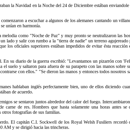
braban la Navidad en la Noche del 24 de Diciembre estában enviandole
s comenzaron a escuchar a algunos de los alemanes cantando un villa
s se unían en harmonía.
la melodia como "Noche de Paz" y muy pronto se neutralizaron las hos
n lado y salir con rumbo a la "tierra de nadie" un terreno agujereado p
que los oficiales superiores estában impedidos de evitar ésta reacción
al. En su diario de la guerra escribió: "Levantamos un pizarrón con 'F
a el suelo y saltaron para afuera de su parapeto con las manos sobre
contrarse con ellos." "Se dieron las manos y entonces todos nosotros s
anes hablaban inglés perfectamente bien, uno de ellos diciendo cuan
stában de acuerdo.
igos se sentaron juntos alrededor del calor del fuego. Intercambiaron
s de carne de res. Hombres que hasta solamente una horas antes se 
otros fotografías de sus familias.
erdo. El capitán C.I. Sockwell de los Royal Welsh Fusiliers record
30 AM y se dirigió hacia las trincheras.