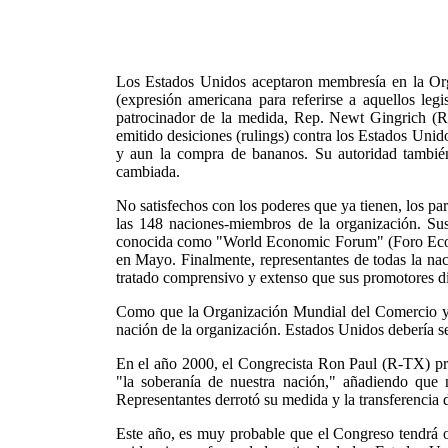
Los Estados Unidos aceptaron membresía en la Or
(expresión americana para referirse a aquellos le
patrocinador de la medida, Rep. Newt Gingrich (R-
emitido desiciones (rulings) contra los Estados Unido
y aun la compra de bananos. Su autoridad tambié
cambiada.
No satisfechos con los poderes que ya tienen, los pa
las 148 naciones-miembros de la organización. Su
conocida como "World Economic Forum" (Foro Econó
en Mayo. Finalmente, representantes de todas la n
tratado comprensivo y extenso que sus promotores dic
Como que la Organización Mundial del Comercio ya 
nación de la organización. Estados Unidos debería se
En el año 2000, el Congrecista Ron Paul (R-TX) pres
"la soberanía de nuestra nación," añadiendo que 
Representantes derrotó su medida y la transferencia
Este año, es muy probable que el Congreso tendrá 