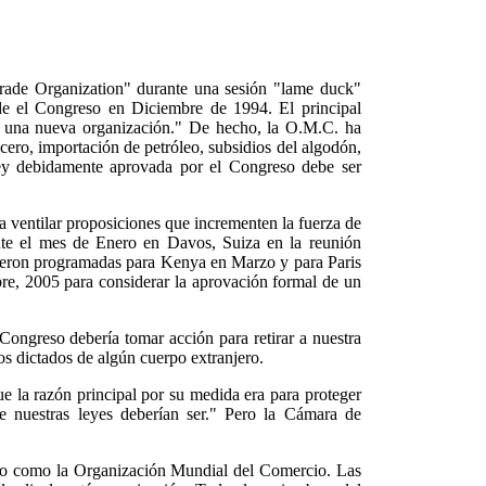
ade Organization" durante una sesión "lame duck"
 de el Congreso en Diciembre de 1994. El principal
 a una nueva organización." De hecho, la O.M.C. ha
acero, importación de petróleo, subsidios del algodón,
ey debidamente aprovada por el Congreso debe ser
a ventilar proposiciones que incrementen la fuerza de
nte el mes de Enero en Davos, Suiza en la reunión
ueron programadas para Kenya en Marzo y para Paris
e, 2005 para considerar la aprovación formal de un
ngreso debería tomar acción para retirar a nuestra
os dictados de algún cuerpo extranjero.
ue la razón principal por su medida era para proteger
e nuestras leyes deberían ser." Pero la Cámara de
ido como la Organización Mundial del Comercio. Las