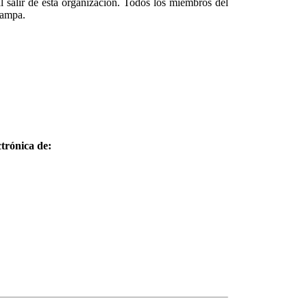
 salir de está organización. Todos los miembros del
rampa.
trónica de: