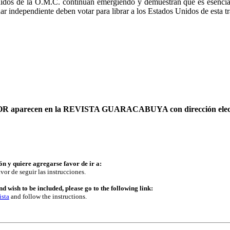
Unidos de la O.M.C. continuan emergiendo y demuestran que es esencial
r independiente deben votar para librar a los Estados Unidos de esta t
AUTOR aparecen en la REVISTA GUARACABUYA con dirección elec
ón y quiere agregarse favor de ir a:
vor de seguir las instrucciones.
d wish to be included, please go to the following link:
ista
and follow the instructions.