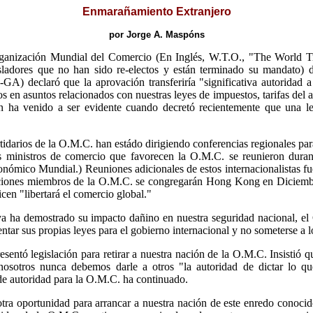
Enmarañamiento Extranjero
por Jorge A. Maspóns
ganización Mundial del Comercio (En Inglés, W.T.O., "The World Tr
gisladores que no han sido re-electos y están terminado su mandato)
GA) declaró que la aprovación transferiría "significativa autoridad
s en asuntos relacionados con nuestras leyes de impuestos, tarifas del 
n ha venido a ser evidente cuando decretó recientemente que una l
rtidarios de la O.M.C. han estádo dirigiendo conferencias regionales par
s ministros de comercio que favorecen la O.M.C. se reunieron dura
mico Mundial.) Reuniones adicionales de estos internacionalistas f
aciones miembros de la O.M.C. se congregarán Hong Kong en Diciembr
en "libertará el comercio global."
ha demostrado su impacto dañino en nuestra seguridad nacional, el Co
ntar sus propias leyes para el gobierno internacional y no someterse a l
entó legislación para retirar a nuestra nación de la O.M.C. Insistió q
nosotros nunca debemos darle a otros "la autoridad de dictar lo qu
 de autoridad para la O.M.C. ha continuado.
otra oportunidad para arrancar a nuestra nación de este enredo conoc