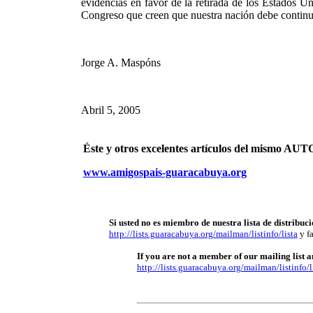
evidencias en favor de la retirada de los Estados 
Congreso que creen que nuestra nación debe continua
Jorge A. Maspóns
Abril 5, 2005
Éste y otros excelentes artículos del mismo 
www.amigospais-guaracabuya.org
Si usted no es miembro de nuestra lista de distribuci
http://lists.guaracabuya.org/mailman/listinfo/lista
y fa
If you are not a member of our mailing list an
http://lists.guaracabuya.org/mailman/listinfo/l