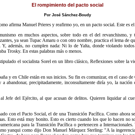
El rompimiento del pacto social
Por José Sánchez-Boudy
como afirma Manuel Prieres y reafirmo yo, en un pacto social. Este es el
unismo en muchos aspectos, sobre todo en el del revanchismo, y t
zantes, ya sean Tupac Amaru o con otro nombre, practica el lema de q
s. Y, además, no cumplen nada: Ni lo de Yalta, donde violando todos 
aba Trosky. En estas palabras más o menos.
ulado el socialista Sorel en un libro clásico, Reflexiones sobre la vio
a y en Chile están en sus inicios. Su fin es comunizar, en el caso de C
ey a abandonar, precipitadamente, inconsultamente diría yo, la naci
l Jefe del Ejército, al que acusan de delitos. Quieren liquidar al c
nado con el Pacto Social, el de una Transición Pacífica. Como ahora s
mas. Esto está muy bonito. Esto es cierto cuando los que lo hacen no
americana para la Transición Pacífica o pertenecen a Internacionales.
lismo yanqui como dijo Don Manuel Márquez Sterling: "A la ingerencia