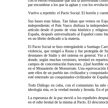
con el eterno estudiante que usa la universidad como
par encumbrar a los que la agitan y con los revoluci
Vuelvo a repetirlo: el Pacto Social. El borrón y cuen
Sus bases eran falsas. Tan falsas que vemos en Esp
independiente; el País Vasco disfraza la independen
artículo desde el punto de vista histórico y religios
España, después universalizado al Español como bie
en un librito dedicado a la materia.
El Pacto Social se hizo entregándole a Santiago Carri
violencia, que emigró a Rusia y fue protegida de S
desmanes de Stalin y del sistema en general. Vio a 
donde, según muchas versiones, terminó en repartos 
campos de concentración franceses. ¡Qué horrible es 
en el Monasterio de Monserrate. Una equivocación he
ante ellos de un pueblo tan civilizador y conquista
esté enterrado un conquistador-civilizador de España
Todo Diálogo en cuba, con el comunismo ha sido des
ideología mía, es la verdad monda y lironda. En el 
La esperanza de la paz movió a los españoles despué
en el odio bestial de la misma al Pacto. El desconocim