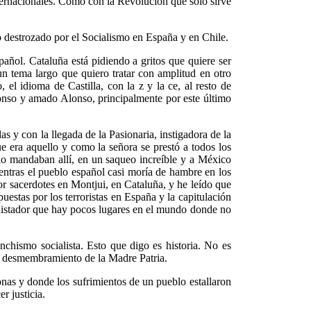
nternacionales. Como con la Revolución que sólo sirve
do destrozado por el Socialismo en España y en Chile.
ñol. Cataluña está pidiendo a gritos que quiere ser
un tema largo que quiero tratar con amplitud en otro
, el idioma de Castilla, con la z y la ce, al resto de
onso y amado Alonso, principalmente por este último
s y con la llegada de la Pasionaria, instigadora de la
 era aquello y como la señora se prestó a todos los
 lo mandaban allí, en un saqueo increíble y a México
entras el pueblo español casi moría de hambre en los
or sacerdotes en Montjui, en Cataluña, y he leído que
stas por los terroristas en España y la capitulación
quistador que hay pocos lugares en el mundo donde no
chismo socialista. Esto que digo es historia. No es
el desmembramiento de la Madre Patria.
nas y donde los sufrimientos de un pueblo estallaron
r justicia.