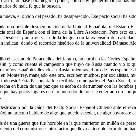
 Castro, de base para llegar al poder; como hay que terminar con las i
onarios de mala fe que la buscan.
ta nueva, el olvido del pasado, ha desaparecido. Ese pacto social ha si
aña una posible desmembración de la Unidad Española; del Estado Espa
cia total de España con el lema de la Libre Asociación. Pero esto es 
o. Desde el punto de vista de la lengua con la extensión del castellano
n indican, dando el recorrido histórico de la universalidad Dámaso Al
llo el asesino de Paracuellos del Jarama, un curul en las Cortes Española
talin, y como cuenta el campesino que huyó de Rusia cuando vio lo que
los niños españoles llevados a Rusia, mientras el oro de los españoles
en Monterrey, manejado este oro, escriben muchos, por socialistas, mi
todo esto! Esta Pasionaria fue recibida, como parte del Pacto Social, p
cha en busca de una paz que se acaba de derrumbar con las bombas pue
dor que hay pocos lugares en el mundo donde no esté enterrado un con
.
trozado por la caída del Pacto Social Español-Chileno ante el revan
próximo artículo hablaré de algo que puede suceder, de algo pavoroso: 
s de una guerra que fue horrible en la que murieron un millón de perso
iento del comunismo es otro factor que llevó al terrible error de no hace