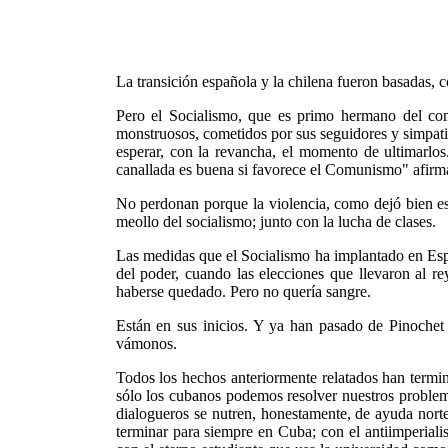
La transición española y la chilena fueron basadas, 
Pero el Socialismo, que es primo hermano del com
monstruosos, cometidos por sus seguidores y simpati
esperar, con la revancha, el momento de ultimarlo
canallada es buena si favorece el Comunismo" afirm
No perdonan porque la violencia, como dejó bien estip
meollo del socialismo; junto con la lucha de clases.
Las medidas que el Socialismo ha implantado en Españ
del poder, cuando las elecciones que llevaron al r
haberse quedado. Pero no quería sangre.
Están en sus inicios. Y ya han pasado de Pinochet a
vámonos.
Todos los hechos anteriormente relatados han termi
sólo los cubanos podemos resolver nuestros proble
dialogueros se nutren, honestamente, de ayuda norte
terminar para siempre en Cuba; con el antiimperia