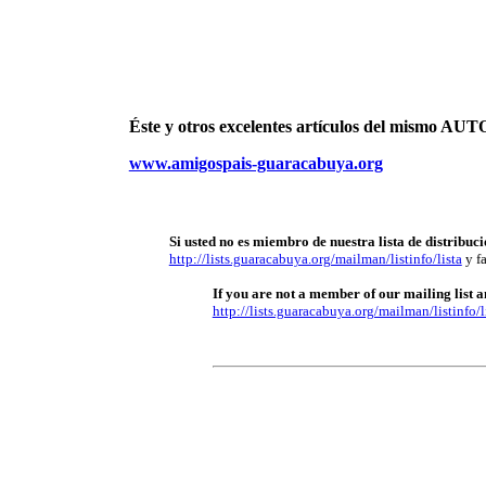
Éste y otros excelentes artículos del mismo 
www.amigospais-guaracabuya.org
Si usted no es miembro de nuestra lista de distribuci
http://lists.guaracabuya.org/mailman/listinfo/lista
y fa
If you are not a member of our mailing list an
http://lists.guaracabuya.org/mailman/listinfo/l