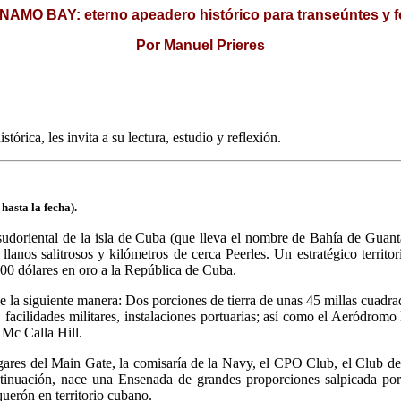
MO BAY: eterno apeadero histórico para transeúntes y f
Por Manuel Prieres
stórica, les invita a su lectura, estudio y reflexión.
sta la fecha).
oriental de la isla de Cuba (que lleva el nombre de Bahía de Guant
 llanos salitrosos y kilómetros de cerca Peerles. Un estratégico terri
.00 dólares en oro a la República de Cuba.
la siguiente manera: Dos porciones de tierra de unas 45 millas cuadra
s, facilidades militares, instalaciones portuarias; así como el Aeródr
 Mc Calla Hill.
gares del Main Gate, la comisaría de la Navy, el CPO Club, el Club de 
tinuación, nace una Ensenada de grandes proporciones salpicada por
uerón en territorio cubano.