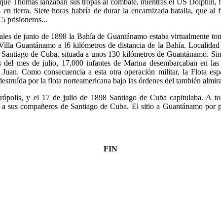
rique Thomas lanzaban sus tropas al combate, mientras el US Dolphin,
 en tierra. Siete horas habría de durar la encarnizada batalla, que al
5 prisioneros...
nales de junio de 1898 la Bahía de Guantánamo estaba virtualmente to
 Villa Guantánamo a l6 kilómetros de distancia de la Bahía. Localida
 Santiago de Cuba, situada a unos 130 kilómetros de Guantánamo. Sin e
as del mes de julio, 17,000 infantes de Marina desembarcaban en las
Juan. Como consecuencia a esta otra operación militar, la Flota es
estruída por la flota norteamericana bajo las órdenes del también almira
trópolis, y el 17 de julio de 1898 Santiago de Cuba capitulaba. A to
 a sus compañeros de Santiago de Cuba. El sitio a Guantánamo por pa
FIN