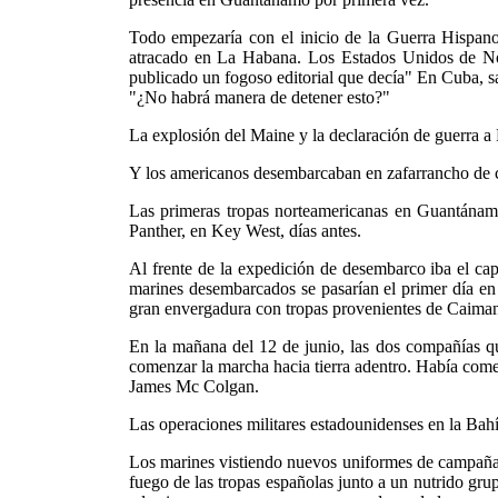
Todo empezaría con el inicio de la Guerra Hispano
atracado en La Habana. Los Estados Unidos de Nor
publicado un fogoso editorial que decía" En Cuba, san
"¿No habrá manera de detener esto?"
La explosión del Maine y la declaración de guerra a
Y los americanos desembarcaban en zafarrancho de 
Las primeras tropas norteamericanas en Guantánamo
Panther, en Key West, días antes.
Al frente de la expedición de desembarco iba el ca
marines desembarcados se pasarían el primer día en
gran envergadura con tropas provenientes de Caiman
En la mañana del 12 de junio, las dos compañías q
comenzar la marcha hacia tierra adentro. Había come
James Mc Colgan.
Las operaciones militares estadounidenses en la Bah
Los marines vistiendo nuevos uniformes de campaña 
fuego de las tropas españolas junto a un nutrido gru