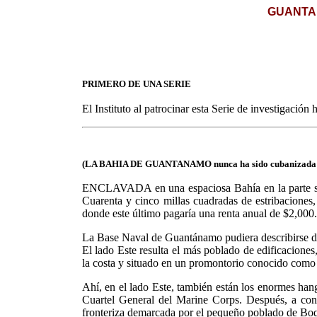
GUANTANA
PRIMERO DE UNA SERIE
El Instituto al patrocinar esta Serie de investigación hi
(LA BAHIA DE GUANTANAMO nunca ha sido cubanizada ha
ENCLAVADA en una espaciosa Bahía en la parte sud
Cuarenta y cinco millas cuadradas de estribaciones,
donde este último pagaría una renta anual de $2,000
La Base Naval de Guantánamo pudiera describirse de 
El lado Este resulta el más poblado de edificacione
la costa y situado en un promontorio conocido como
Ahí, en el lado Este, también están los enormes han
Cuartel General del Marine Corps. Después, a con
fronteriza demarcada por el pequeño poblado de Boq