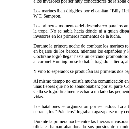
a los invasores por ser muy conocedores de la zona c
Los marines iban dirigidos por el capitán "Billy H
W.T. Sampson.
Los primeros momentos del desembarco para los amer
la tropa. No se sabía hacia dónde ni a quien dispar
invasores en los primeros momentos de la lucha.
Durante la primera noche de combate los marines rea
en bajarse de los barcos, mientras los españoles y 
Cochrane logró llegar hasta un cercano promontorio,
al coronel Huntington se lo había tragado la tierra; 
Y vino lo esperado: se producían las primeras dos baj
Al mismo tiempo no existía mucha comunicación entre
unas fiebres que no lo abandonaban; por su parte Co
Calla se logró finalmente echar a un lado las pequeñ
vidas.
Los batallones se organizaron por escuadras. La ar
cerrada, los "Prácticos" lograban agazaparse muy cer
Durante la primera noche entre las fuerzas invasora
oficiales habían abandonado sus puestos de mando