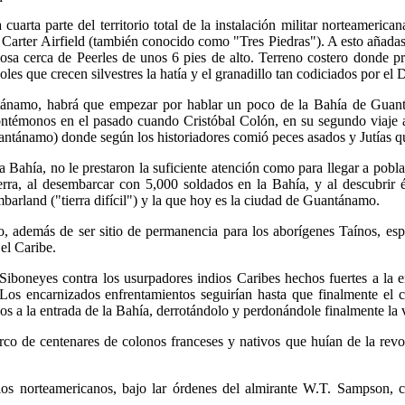
arta parte del territorio total de la instalación militar norteamerica
arter Airfield (también conocido como "Tres Piedras"). A esto añadasel
osa cerca de Peerles de unos 6 pies de alto. Terreno costero donde pro
oles que crecen silvestres la hatía y el granadillo tan codiciados por 
ntánamo, habrá que empezar por hablar un poco de la Bahía de Guant
ntémonos en el pasado cuando Cristóbal Colón, en su segundo viaje 
ánamo) donde según los historiadores comió peces asados y Jutías que 
la Bahía, no le prestaron la suficiente atención como para llegar a pobl
erra, al desembarcar con 5,000 soldados en la Bahía, y al descubrir é
arland ("tierra difícil") y la que hoy es la ciudad de Guantánamo.
 además de ser sitio de permanencia para los aborígenes Taínos, españ
el Caribe.
Siboneyes contra los usurpadores indios Caribes hechos fuertes a la 
Los encarnizados enfrentamientos seguirían hasta que finalmente el 
os a la entrada de la Bahía, derrotándolo y perdonándole finalmente la 
 de centenares de colonos franceses y nativos que huían de la revol
os norteamericanos, bajo lar órdenes del almirante W.T. Sampson, c