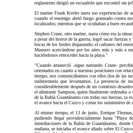
reglamento dirigió un escuadrón que encontró sin jef
El marine Frank Keeler narra sus experiencias de aq
cuando el enemigo abrió fuego graneado contra nos
localizados; mientras que se ocultaban a buen recaudo
Stephen Crane, otro marine, narra cómo era la situa
a pesar del horror de la guerra, logré sacar fuerzas 
bocas de los fusiles disparando; el cañoneo del enemi
Mausers acercándose por los aires más y más a nue
haciéndonos retroceder hacia la playa."
"Cuando amaneció -sigue narrando Crane- percibi
orientados en cuanto a nuestras posiciones con rela
tiempo, nos comunicábamos con ellos (los de las na
rudimentario que levantamos. La presencia de nue
considerablemente después de un comienzo desastros
el almirante Sampson, quien finalmente ordenaba a su
de la Bahía Guantánamo con todas sus fuerzas, (a es
el avance hacia el Cuzco y cortar los suministros de 
Al mismo tiempo, el 13 de junio, Enrique Thomas, t
pudiendo llegar providencialmente hasta "Playa de
inmediaciones de la Bahía de Guantánamo, donde los 
mañana, se iniciaba el avance aliado sobre El Cuzc