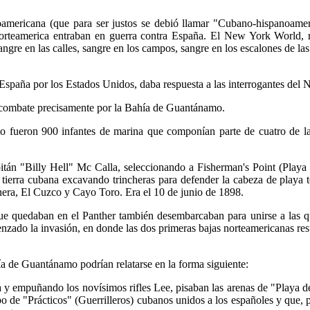
americana (que para ser justos se debió llamar "Cubano-hispanoamer
teamerica entraban en guerra contra España. El New York World, r
gre en las calles, sangre en los campos, sangre en los escalones de las
 España por los Estados Unidos, daba respuesta a las interrogantes de
combate precisamente por la Bahía de Guantánamo.
 fueron 900 infantes de marina que componían parte de cuatro de la
pitán "Billy Hell" Mc Calla, seleccionando a Fisherman's Point (Play
 tierra cubana excavando trincheras para defender la cabeza de playa 
era, El Cuzco y Cayo Toro. Era el 10 de junio de 1898.
ue quedaban en el Panther también desembarcaban para unirse a las q
nzado la invasión, en donde las dos primeras bajas norteamericanas re
ía de Guantánamo podrían relatarse en la forma siguiente:
y empuñando los novísimos rifles Lee, pisaban las arenas de "Playa de
po de "Prácticos" (Guerrilleros) cubanos unidos a los españoles y que,