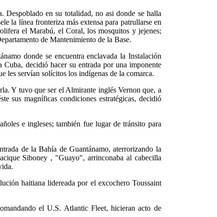
na. Despoblado en su totalidad, no asi donde se halla
e la línea fronteriza más extensa para patrullarse en
lifera el Marabú, el Coral, los mosquitos y jejenes;
el Departamento de Mantenimiento de la Base.
ánamo donde se encuentra enclavada la Instalación
a Cuba, decidió hacer su entrada por una imponente
les servían solícitos los indígenas de la comarca.
arla. Y tuvo que ser el Almirante inglés Vernon que, a
ste sus magníficas condiciones estratégicas, decidió
oles e ingleses; también fue lugar de tránsito para
entrada de la Bahía de Guantánamo, aterrorizando la
cacique Siboney , "Guayo", arrinconaba al cabecilla
vida.
ución haitiana lidereada por el excochero Toussaint
omandando el U.S. Atlantic Fleet, hicieran acto de