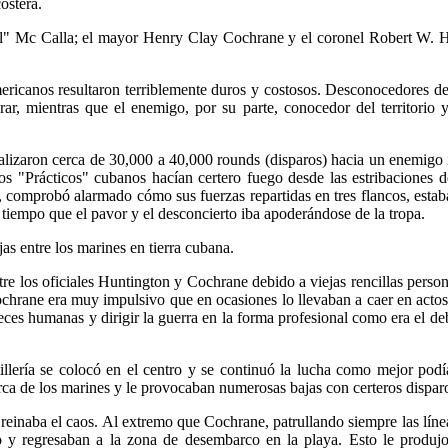
ostera.
ell" Mc Calla; el mayor Henry Clay Cochrane y el coronel Robert W. 
icanos resultaron terriblemente duros y costosos. Desconocedores del
ar, mientras que el enemigo, por su parte, conocedor del territorio 
lizaron cerca de 30,000 a 40,000 rounds (disparos) hacia un enemigo in
los "Prácticos" cubanos hacían certero fuego desde las estribaciones 
 comprobó alarmado cómo sus fuerzas repartidas en tres flancos, estab
al tiempo que el pavor y el desconcierto iba apoderándose de la tropa.
as entre los marines en tierra cubana.
 los oficiales Huntington y Cochrane debido a viejas rencillas person
chrane era muy impulsivo que en ocasiones lo llevaban a caer en actos 
eces humanas y dirigir la guerra en la forma profesional como era el de
tillería se colocó en el centro y se continuó la lucha como mejor pod
ca de los marines y le provocaban numerosas bajas con certeros disparos 
s reinaba el caos. Al extremo que Cochrane, patrullando siempre las l
 y regresaban a la zona de desembarco en la playa. Esto le produjo