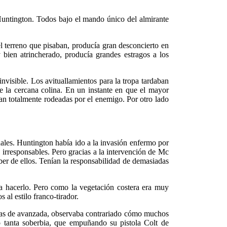
Huntington. Todos bajo el mando único del almirante
 terreno que pisaban, producía gran desconcierto en
y bien atrincherado, producía grandes estragos a los
visible. Los avituallamientos para la tropa tardaban
de la cercana colina. En un instante en que el mayor
an totalmente rodeadas por el enemigo. Por otro lado
ales. Huntington había ido a la invasión enfermo por
irresponsables. Pero gracias a la intervención de Mc
ber de ellos. Tenían la responsabilidad de demasiadas
ía hacerlo. Pero como la vegetación costera era muy
al estilo franco-tirador.
íneas de avanzada, observaba contrariado cómo muchos
 tanta soberbia, que empuñando su pistola Colt de