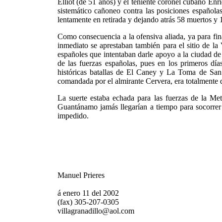
Elliot (de 51 años) y el teniente coronel cubano En
sistemático cañoneo contra las posiciones españolas
lentamente en retirada y dejando atrás 58 muertos y 1
Como consecuencia a la ofensiva aliada, ya para fi
inmediato se aprestaban también para el sitio de la
españoles que intentaban darle apoyo a la ciudad de
de las fuerzas españolas, pues en los primeros dí
históricas batallas de El Caney y La Toma de San 
comandada por el almirante Cervera, era totalmente d
La suerte estaba echada para las fuerzas de la Me
Guantánamo jamás llegarían a tiempo para socorrer
impedido.
Manuel Prieres
á enero 11 del 2002
(fax) 305-207-0305
villagranadillo@aol.com