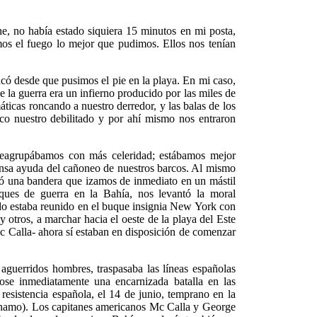
he, no había estado siquiera 15 minutos en mi posta,
os el fuego lo mejor que pudimos. Ellos nos tenían
có desde que pusimos el pie en la playa. En mi caso,
e la guerra era un infierno producido por las miles de
áticas roncando a nuestro derredor, y las balas de los
co nuestro debilitado y por ahí mismo nos entraron
reagrupábamos con más celeridad; estábamos mejor
nmensa ayuda del cañoneo de nuestros barcos. Al mismo
ió una bandera que izamos de inmediato en un mástil
uques de guerra en la Bahía, nos levantó la moral
do estaba reunido en el buque insignia New York con
 otros, a marchar hacia el oeste de la playa del Este
Mc Calla- ahora sí estaban en disposición de comenzar
aguerridos hombres, traspasaba las líneas españolas
dose inmediatamente una encarnizada batalla en las
resistencia española, el 14 de junio, temprano en la
tánamo). Los capitanes americanos Mc Calla y George