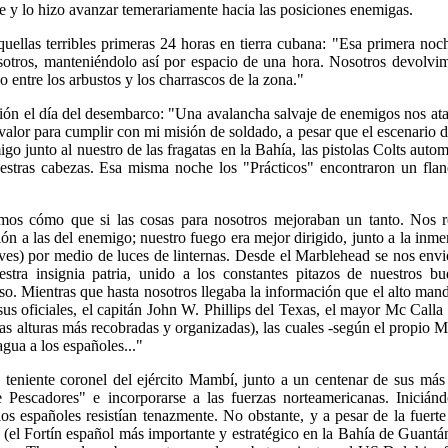
e y lo hizo avanzar temerariamente hacia las posiciones enemigas.
uellas terribles primeras 24 horas en tierra cubana: "Esa primera noc
otros, manteniéndolo así por espacio de una hora. Nosotros devolvim
 entre los arbustos y los charrascos de la zona."
ción el día del desembarco: "Una avalancha salvaje de enemigos nos ata
y valor para cumplir con mi misión de soldado, a pesar que el escenario d
go junto al nuestro de las fragatas en la Bahía, las pistolas Colts autom
stras cabezas. Esa misma noche los "Prácticos" encontraron un flan
mos cómo que si las cosas para nosotros mejoraban un tanto. Nos 
ción a las del enemigo; nuestro fuego era mejor dirigido, junto a la i
ves) por medio de luces de linternas. Desde el Marblehead se nos env
stra insignia patria, unido a los constantes pitazos de nuestros b
o. Mientras que hasta nosotros llegaba la información que el alto man
s oficiales, el capitán John W. Phillips del Texas, el mayor Mc Calla y
as alturas más recobradas y organizadas), las cuales -según el propio 
agua a los españoles..."
eniente coronel del ejército Mambí, junto a un centenar de sus más 
 Pescadores" e incorporarse a las fuerzas norteamericanas. Inicián
españoles resistían tenazmente. No obstante, y a pesar de la fuerte 
o (el Fortín español más importante y estratégico en la Bahía de Guan