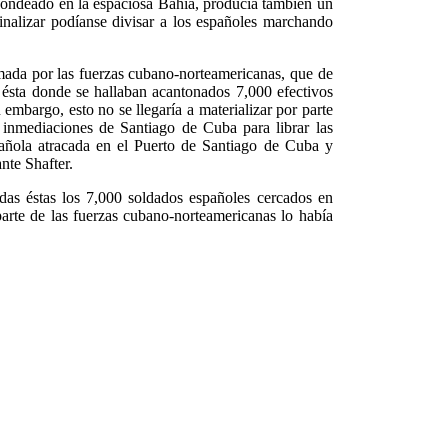
 fondeado en la espaciosa Bahía, producía también un
 finalizar podíanse divisar a los españoles marchando
mada por las fuerzas cubano-norteamericanas, que de
d ésta donde se hallaban acantonados 7,000 efectivos
mbargo, esto no se llegaría a materializar por parte
 inmediaciones de Santiago de Cuba para librar las
pañola atracada en el Puerto de Santiago de Cuba y
nte Shafter.
das éstas los 7,000 soldados españoles cercados en
rte de las fuerzas cubano-norteamericanas lo había