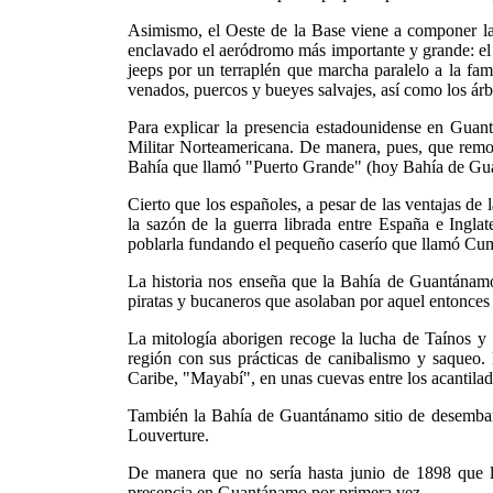
Asimismo, el Oeste de la Base viene a componer la cu
enclavado el aeródromo más importante y grande: el C
jeeps por un terraplén que marcha paralelo a la fam
venados, puercos y bueyes salvajes, así como los árb
Para explicar la presencia estadounidense en Gua
Militar Norteamericana. De manera, pues, que remo
Bahía que llamó "Puerto Grande" (hoy Bahía de Guant
Cierto que los españoles, a pesar de las ventajas de 
la sazón de la guerra librada entre España e Inglat
poblarla fundando el pequeño caserío que llamó Cumb
La historia nos enseña que la Bahía de Guantánamo,
piratas y bucaneros que asolaban por aquel entonces 
La mitología aborigen recoge la lucha de Taínos y 
región con sus prácticas de canibalismo y saqueo. 
Caribe, "Mayabí", en unas cuevas entre los acantilad
También la Bahía de Guantánamo sitio de desembarco
Louverture.
De manera que no sería hasta junio de 1898 que l
presencia en Guantánamo por primera vez.