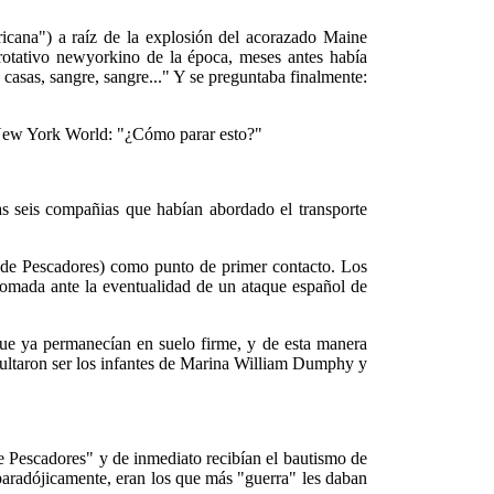
icana") a raíz de la explosión del acorazado Maine
otativo newyorkino de la época, meses antes había
 casas, sangre, sangre..." Y se preguntaba finalmente:
l New York World: "¿Cómo parar esto?"
s seis compañias que habían abordado el transporte
a de Pescadores) como punto de primer contacto. Los
tomada ante la eventualidad de un ataque español de
ue ya permanecían en suelo firme, y de esta manera
sultaron ser los infantes de Marina William Dumphy y
 Pescadores" y de inmediato recibían el bautismo de
 paradójicamente, eran los que más "guerra" les daban