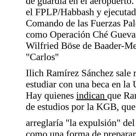
de guardia en el aeropuerto.
el FPLP/Habbash y ejecutad
Comando de las Fuerzas Pale
como Operación Ché Guevara"
Wilfried Böse de Baader-Mei
"Carlos"
Ilich Ramírez Sánchez sale 
estudiar con una beca en la
Hay quienes
indican
que Ram
de estudios por la KGB, que
arreglaría "la expulsión" d
como una forma de preparar 