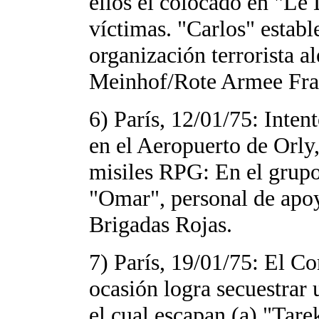
ellos el colocado en "Le
víctimas. "Carlos" establ
organización terrorista 
Meinhof/Rote Armee Fra
6) París, 12/01/75: Inten
en el Aeropuerto de Orly,
misiles RPG: En el grupo 
"Omar", personal de apoyo
Brigadas Rojas.
7) París, 19/01/75: El C
ocasión logra secuestrar
el cual escapan (a) "Tare